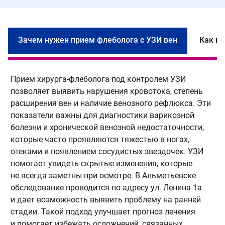
Зачем нужен прием флеболога с УЗИ вен
Как пр
Прием хирурга-флеболога под контролем УЗИ
К
позволяет выявить нарушения кровотока, степень
о
расширения вен и наличие венозного рефлюкса. Эти
р
показатели важны для диагностики варикозной
п
болезни и хронической венозной недостаточности,
к
которые часто проявляются тяжестью в ногах,
и
отеками и появлением сосудистых звездочек. УЗИ
с
помогает увидеть скрытые изменения, которые
л
не всегда заметны при осмотре. В Альметьевске
д
обследование проводится по адресу ул. Ленина 1а
о
и дает возможность выявить проблему на ранней
и
стадии. Такой подход улучшает прогноз лечения
п
и помогает избежать осложнений, связанных
п