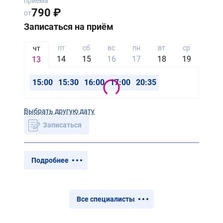
приема
790 ₽
от
Записаться на приём
пт
сб
вс
пн
вт
ср
чт
чт
14
15
16
17
18
19
20
13
15:00
15:30
16:00
17:00
20:35
Выбрать другую дату
Записаться
Подробнее
Все специалисты