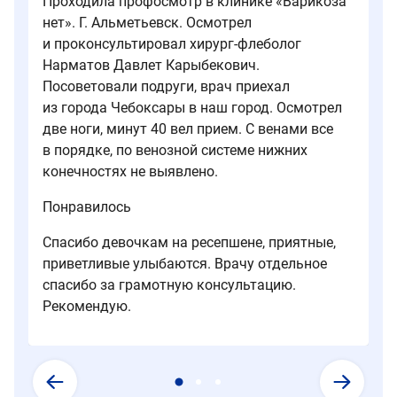
Проходила профосмотр в клинике «Варикоза
другие
других
обследования.
появлении
нет». Г. Альметьевск. Осмотрел
признаки
нарушений
отёков
и проконсультировал хирург-флеболог
венозной
кровотока.
и
Нарматов Давлет Карыбекович.
недостаточности.
тяжести
Посоветовали подруги, врач приехал
Это
в
из города Чебоксары в наш город. Осмотрел
ключевой
ногах.
две ноги, минут 40 вел прием. С венами все
этап
в порядке, по венозной системе нижних
в
постановке
конечностях не выявлено.
диагноза
Понравилось
варикоза.
Спасибо девочкам на ресепшене, приятные,
приветливые улыбаются. Врачу отдельное
спасибо за грамотную консультацию.
Рекомендую.