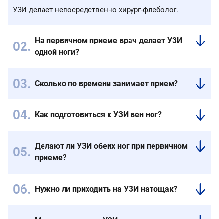
УЗИ делает непосредственно хирург-флеболог.
На первичном приеме врач делает УЗИ
одной ноги?
Врач
осматривает
Сколько по времени занимает прием?
сразу
В
обе
среднем
ноги,
Как подготовиться к УЗИ вен ног?
от
чтобы
Специальной
30
поставить
подготовки
до
верный
Делают ли УЗИ обеих ног при первичном
нет,
40
диагноз
приеме?
прием
минут.
и
препаратов
Да,
Но
собрать
разрешается
в
могут
верный
Нужно ли приходить на УЗИ натощак?
перед
нашей
быть
анамнез.
Нет,
процедурой.
клинике
и
специальной
УЗИ
более