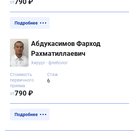
790 ₽
от
Подробнее
Абдукасимов Фарход
Рахматиллаевич
Хирург - флеболог
Стоимость
Стаж
первичного
6
приема
790 ₽
от
Подробнее