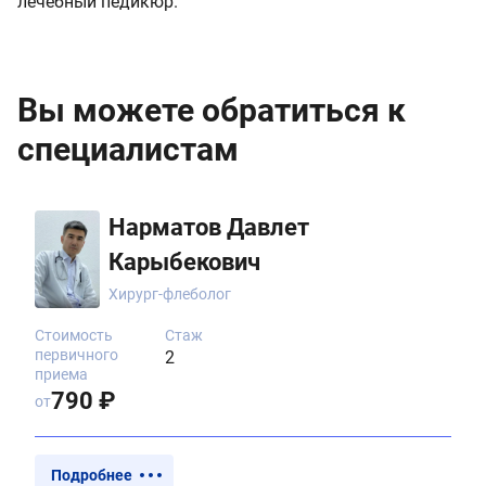
лечебный педикюр.
Вы можете обратиться к
специалистам
Нарматов Давлет
Карыбекович
Хирург-флеболог
Стоимость
Стаж
первичного
2
приема
790 ₽
от
Подробнее