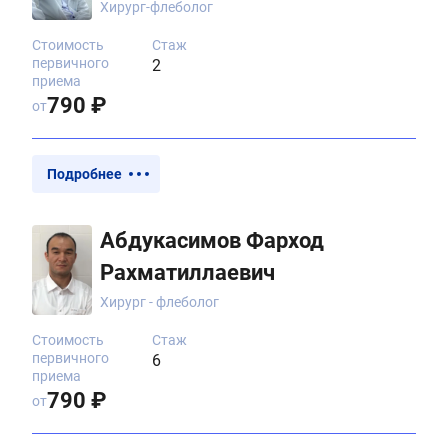
Хирург-флеболог
Стоимость
Стаж
первичного
2
приема
790 ₽
от
Подробнее
Абдукасимов Фарход
Рахматиллаевич
Хирург - флеболог
Стоимость
Стаж
первичного
6
приема
790 ₽
от