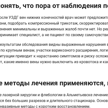
понять, что пора от наблюдения 
осле УЗДГ вен нижних конечностей врач может предложит
зни, подобрать компрессионный трикотаж, скорректироват
енения минимальны и выраженных жалоб почти нет. Но р
принимает специалист, а не пациент по своему самочувств
результатам обследования видны выраженные нарушения в
по крупным венам, участки варикозного расширения, логи
ситуации приводит к нарастанию симптомов и риску ослож
т, какие именно вены нужно выключить из кровотока и к
е методы лечения применяются, 
е лазерной хирургии и флебологии в Альметьевске лечение
ся без больших разрезов и длительного стационара. Основ
нвазивные методы с коротким восстановлением.