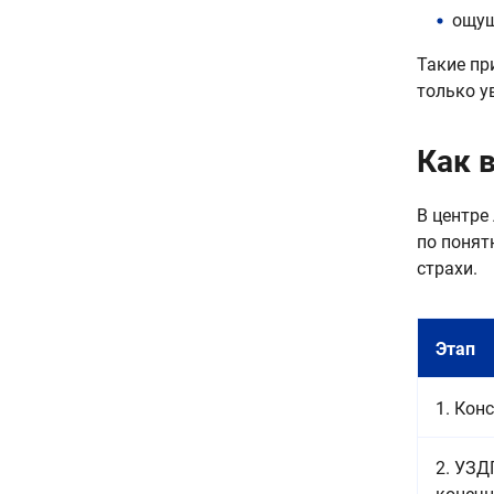
ощущ
Такие пр
только у
Как 
В центре
по понят
страхи.
Этап
1. Кон
2. УЗД