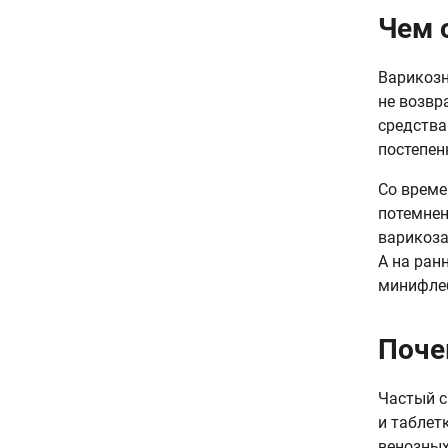
Чем 
Варикозн
не возвр
средства
постепен
Со време
потемнен
варикоза
А на ран
минифлеб
Поче
Частый с
и таблет
венозных