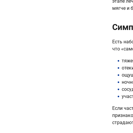
этапе ле
мягче и 
Симп
Есть наб
что «сам
тяже
отек
ощущ
ночн
сосу
учас
Если час
признако
страдают