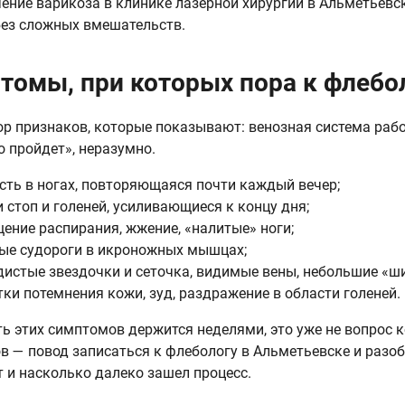
чение варикоза в клинике лазерной хирургии в Альметьевс
без сложных вмешательств.
томы, при которых пора к флеболо
ор признаков, которые показывают: венозная система работ
о пройдет», неразумно.
сть в ногах, повторяющаяся почти каждый вечер;
и стоп и голеней, усиливающиеся к концу дня;
ение распирания, жжение, «налитые» ноги;
ые судороги в икроножных мышцах;
дистые звездочки и сеточка, видимые вены, небольшие «ш
тки потемнения кожи, зуд, раздражение в области голеней.
ть этих симптомов держится неделями, это уже не вопрос 
в — повод записаться к флебологу в Альметьевске и разоб
 и насколько далеко зашел процесс.