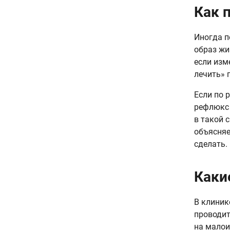
Как 
Иногда п
образ жи
если изм
лечить» 
Если по 
рефлюкс 
в такой 
объясняе
сделать.
Каки
В клиник
проводит
на малои