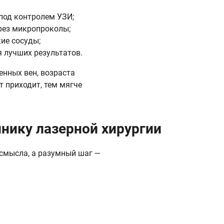
под контролем УЗИ;
рез микропроколы;
ие сосуды;
 лучших результатов.
енных вен, возраста
т приходит, тем мягче
линику лазерной хирургии
 смысла, а разумный шаг —