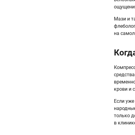
ощущение
Мази и т
флеболог
на самол
Когд
Компресс
средства
временно
крови и 
Если уже
народные
только д
в клиник