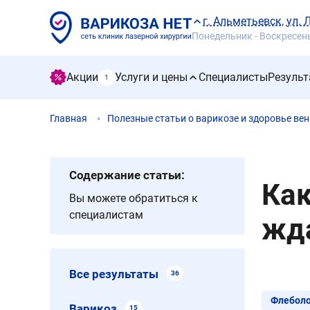
г. Альметьевск, ул. 
Понедельник - Воскресенье
Акции
Услуги и цены
Специалисты
Результ
1
Главная
Полезные статьи о варикозе и здоровье вен
Содержание статьи:
Как
Вы можете обратиться к
специалистам
жд
Все результаты
36
Флеболо
Варикоз
15