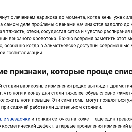
янут с лечением варикоза до момента, когда вены уже си
На самом деле проблемы с венами начинаются задолго до 
ая тяжесть, отеки, сосудистая сетка и чувство распирания 
нии венозного кровотока. Важно вовремя заметить этот м
ю, особенно когда в Альметьевске доступны современные 
ой госпитализации.
ие признаки, которые проще спис
й стадии варикозные изменения редко выглядят драматич
, что ноги к концу дня стали тяжелее, обувь словно «жмет»
положить ноги повыше. Эти симптомы могут появляться уж
 при сидячей работе или длительном стоянии.
тые звездочки
и тонкая сеточка на коже — еще один трево
о косметический дефект, а первые проявления изменений в