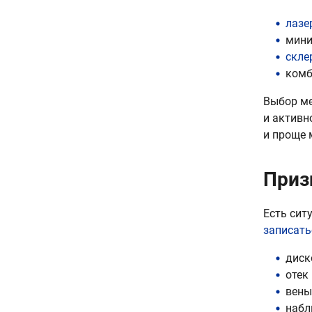
лазе
мини
скле
комб
Выбор ме
и активн
и проще 
Призн
Есть сит
записать
диск
отек
вены
набл