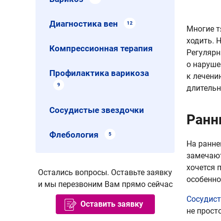
Диагностика вен
12
Многие т
ходить. 
Компрессионная терапия
Регулярн
о наруше
Профилактика варикоза
к лечени
9
длительн
Сосудистые звездочки
Ранн
Флебология
5
На ранне
замечают
хочется 
Остались вопросы. Оставьте заявку
особенно
и мы перезвоним Вам прямо сейчас
Сосудис
Оставить заявку
не прост