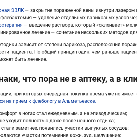
рная ЭВЛК
— закрытие пораженной вены изнутри лазером 
флебэктомия — удаление отдельных варикозных узлов че
ротерапия
— введение раствора, который «склеивает» мелк
инированное лечение — сочетание нескольких методов для
тодики зависит от степени варикоза, расположения пораж
ости пациента. Но общий принцип один: чем раньше пациен
может быть лечение.
аки, что пора не в аптеку, а в к
уации, при которых очередная покупка крема уже не имеет
ся на прием к флебологу в Альметьевске.
омфорт в ногах стал ежедневным, а не эпизодическим;
 не уходит полностью даже после ночного отдыха;
 стали заметнее, появились участки выпуклых сосудов;
юдаются участки потемнения кожи, зуд, шелушение;