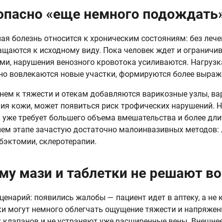
опасно «еще немного подождать
ая болезнь относится к хроническим состояниям: без леч
ащаются к исходному виду. Пока человек ждет и огранич
ми, нарушения венозного кровотока усиливаются. Нагрузк
но вовлекаются новые участки, формируются более выраж
нем к тяжести и отекам добавляются варикозные узлы, ва
ия кожи, может появиться риск трофических нарушений. Н
 уже требует большего объема вмешательства и более дли
нем этапе зачастую достаточно малоинвазивных методов:
эктомии, склеротерапии.
му мази и таблетки не решают во
ценарий: появились жалобы — пациент идет в аптеку, а не к
ки могут немного облегчать ощущение тяжести и напряжен
 клапанов и не устраняют уже расширенные вены. Внешнее